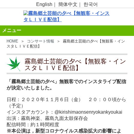
English
｜
簡体中文
｜
한국어
メニュー
HOME
＞
コンサート情報
＞ 霧島郷土芸能の夕べ【無観客・イン
スタＬＩＶＥ配信】
霧島郷土芸能の夕べ【無観客・イン
スタＬＩＶＥ配信】
「霧島郷土芸能の夕べ」無観客でのインスタライブ配信
が決定いたしました。
日程：２０２０年１１月６日（金） ２０：００頃から
（予定）
インスタアカウント：@kirishimaonsenryokankyoukai
出演：霧島神楽、霧島九面太鼓保存会
配信時間：約１時間程度
※本公演は，新型コロナウイルス感染拡大の影響によ