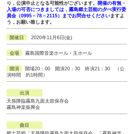
り，公演中止となる可能性がございます。
開催の有無・
入場の可否につきましては，霧島郷土芸能の夕べ実行委
員会（0995－78－2115）までお問合せください
ますよ
う，お願い致します。
開催日
2020年11月6日(金)
会場
霧島国際音楽ホール・主ホール
開演
開場20：00 開演20：30 終演21：30 （公
演時間 約1時間）
出演
天孫降臨霧島九面太鼓保存会
霧島神楽振興会
曲目
郷土芸能「天孫降臨霧島九面太鼓保存会」「霧島神楽」