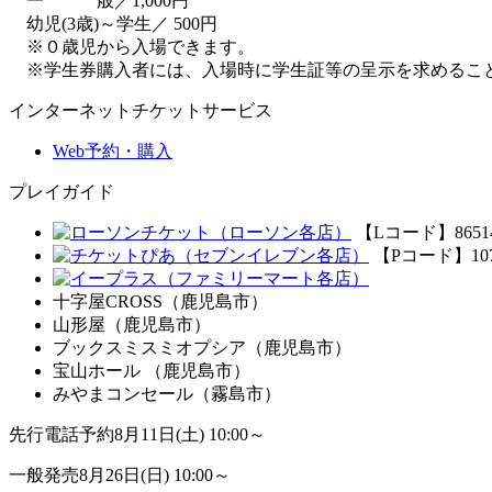
一 般／1,000円
幼児(3歳)～学生／ 500円
※０歳児から入場できます。
※学生券購入者には、入場時に学生証等の呈示を求めるこ
インターネットチケットサービス
Web予約・購入
プレイガイド
（ローソン各店）
【Lコード】8651
（セブンイレブン各店）
【Pコード】107
（ファミリーマート各店）
十字屋CROSS（鹿児島市）
山形屋（鹿児島市）
ブックスミスミオプシア（鹿児島市）
宝山ホール （鹿児島市）
みやまコンセール（霧島市）
先行電話予約
8月11日(土) 10:00～
一般発売
8月26日(日) 10:00～