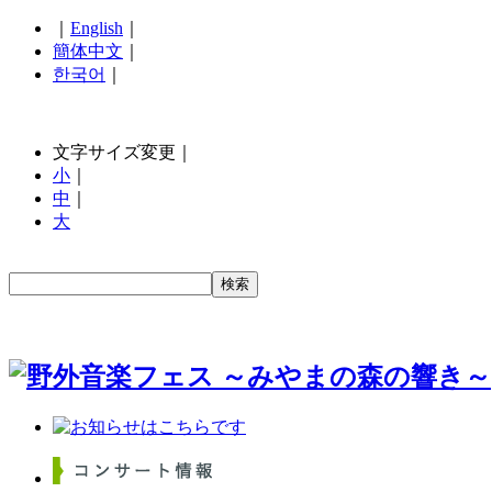
｜
English
｜
簡体中文
｜
한국어
｜
文字サイズ変更｜
小
｜
中
｜
大