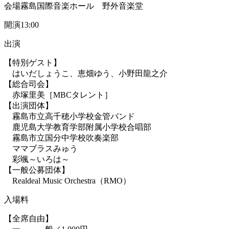
会場
霧島国際音楽ホール 野外音楽堂
開演
13:00
出演
【特別ゲスト】
はいだしょうこ、恵畑ゆう、小野田龍之介
【総合司会】
赤塚里美［MBCタレント］
【出演団体】
霧島市立高千穂小学校金管バンド
鹿児島大学教育学部附属小学校合唱部
霧島市立国分中学校吹奏楽部
ママブラスみゅう
彩颯～いろは～
【一般公募団体】
Realdeal Music Orchestra（RMO）
入場料
【全席自由】