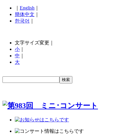
｜
English
｜
簡体中文
｜
한국어
｜
文字サイズ変更｜
小
｜
中
｜
大