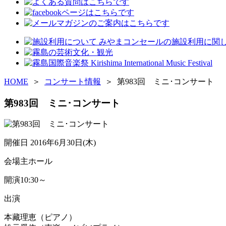
HOME
＞
コンサート情報
＞ 第983回 ミニ･コンサート
第983回 ミニ･コンサート
開催日
2016年6月30日(木)
会場
主ホール
開演
10:30～
出演
本藏理恵（ピアノ）