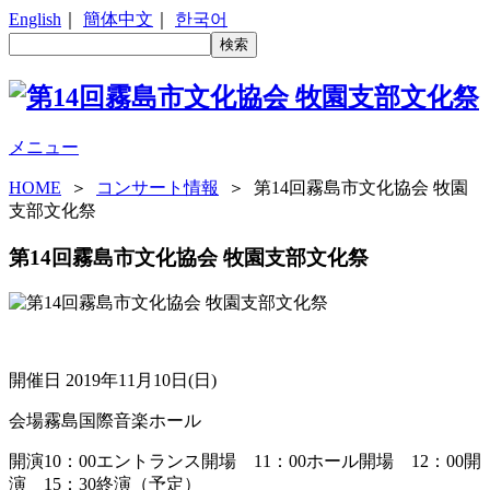
English
｜
簡体中文
｜
한국어
メニュー
HOME
＞
コンサート情報
＞ 第14回霧島市文化協会 牧園
支部文化祭
第14回霧島市文化協会 牧園支部文化祭
開催日
2019年11月10日(日)
会場
霧島国際音楽ホール
開演
10：00エントランス開場 11：00ホール開場 12：00開
演 15：30終演（予定）