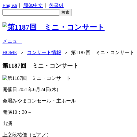
English
｜
簡体中文
｜
한국어
メニュー
HOME
＞
コンサート情報
＞ 第1187回 ミニ・コンサート
第1187回 ミニ・コンサート
開催日
2021年6月24日(木)
会場
みやまコンセール・主ホール
開演
10：30～
出演
上之段祐佳（ピアノ）