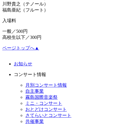
川野貴之（テノール）
福島亜紀（フルート）
入場料
一般／500円
高校生以下／300円
ページトップへ▲
お知らせ
コンサート情報
月別コンサート情報
自主事業
霧島国際音楽祭
ミニ・コンサート
おとどけコンサート
さてらいとコンサート
共催事業