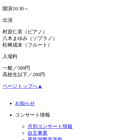
開演
10:30～
出演
村原仁美（ピアノ）
八木まゆみ（ソプラノ）
松﨑成未（フルート）
入場料
一般／500円
高校生以下／200円
ページトップへ▲
お知らせ
コンサート情報
月別コンサート情報
自主事業
霧島国際音楽祭