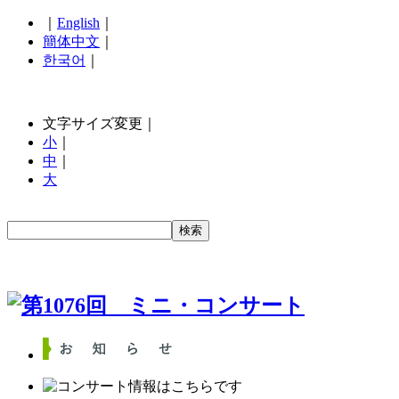
｜
English
｜
簡体中文
｜
한국어
｜
文字サイズ変更｜
小
｜
中
｜
大