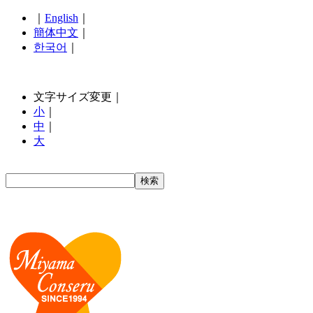
｜
English
｜
簡体中文
｜
한국어
｜
文字サイズ変更｜
小
｜
中
｜
大