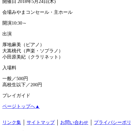
開催日
2018年5月24日(木)
会場
みやまコンセール・主ホール
開演
10:30～
出演
厚地麻美（ピアノ）
大嵩桃代（声楽・ソプラノ）
小田原美紀（クラリネット）
入場料
一般／500円
高校生以下／200円
プレイガイド
ページトップへ▲
リンク集
│
サイトマップ
│
お問い合わせ
│
プライバシーポ