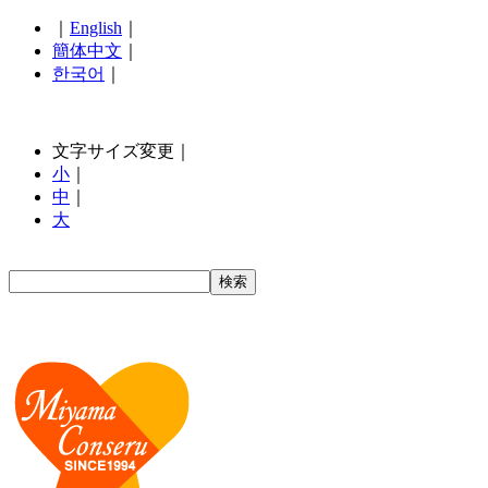
｜
English
｜
簡体中文
｜
한국어
｜
文字サイズ変更｜
小
｜
中
｜
大