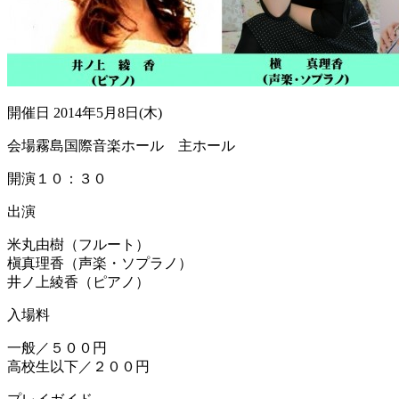
開催日
2014年5月8日(木)
会場
霧島国際音楽ホール 主ホール
開演
１０：３０
出演
米丸由樹（フルート）
槇真理香（声楽・ソプラノ）
井ノ上綾香（ピアノ）
入場料
一般／５００円
高校生以下／２００円