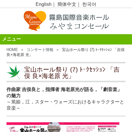
English
｜
簡体中文
｜
한국어
メニュー
HOME
＞
コンサート情報
＞ 宝山ホール祭り (7) ﾄｰｸｾｯｼｮﾝ 「吉俣
良×海老原 光」
宝山ホール祭り (7) ﾄｰｸｾｯｼｮﾝ 「吉
俣 良×海老原 光」
作曲家 吉俣良と，指揮者 海老原光が語る，「劇音楽」
の魅力
～篤姫，江，スター・ウォーズにおけるキャラクターと
音楽～