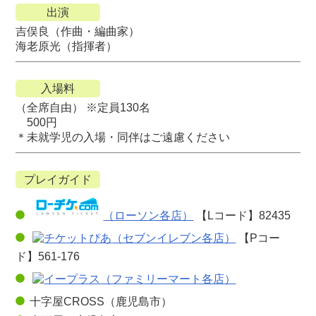
出演
吉俣良（作曲・編曲家）
海老原光（指揮者）
入場料
（全席自由） ※定員130名
500円
＊未就学児の入場・同伴はご遠慮ください
プレイガイド
（ローソン各店）
【Lコード】82435
（セブンイレブン各店）
【Pコー
ド】561-176
（ファミリーマート各店）
十字屋CROSS（鹿児島市）