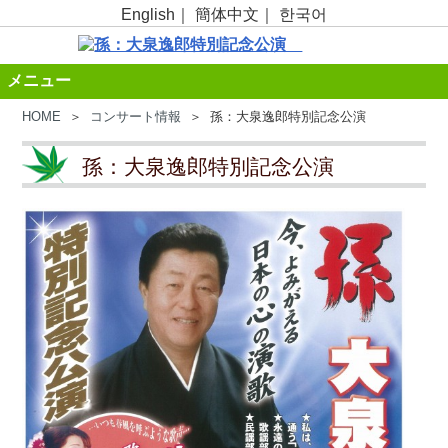
English
｜
簡体中文
｜
한국어
メニュー
HOME
＞
コンサート情報
＞ 孫：大泉逸郎特別記念公演
孫：大泉逸郎特別記念公演