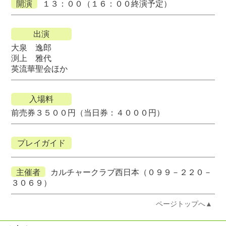
開演
１３：００（１６：００終演予定）
出演
大泉 逸郎
渕上 雅代
英流華聖会ほか
入場料
前売券３５００円（当日券：４０００円）
プレイガイド
主催者
カルチャークラブ西日本（０９９－２２０－
３０６９）
ページトップへ▲