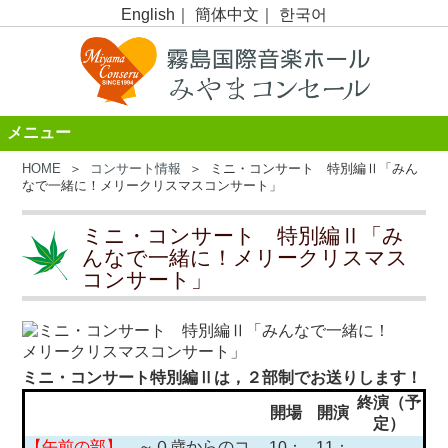
English
｜
簡体中文
｜
한국어
メニュー
HOME
＞
コンサート情報
＞ ミニ・コンサート 特別編Ⅱ「みん
なで一緒に！メリークリスマスコンサート」
ミニ・コンサート 特別編Ⅱ「み
んなで一緒に！メリークリスマス
コンサート」
ミニ・コンサート特別編Ⅱは，２部制でお送りします！
終演（予
開場
開演
定）
【午前の部】
～０歳からのコ
10：
11：