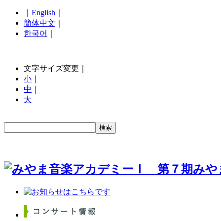
｜
English
｜
簡体中文
｜
한국어
｜
文字サイズ変更｜
小
｜
中
｜
大