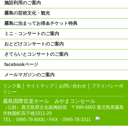
施設利用のご案内
霧島の芸術文化・観光
霧島に泊まってお得♨チケット特典
ミニ・コンサートのご案内
おとどけコンサートのご案内
さてらいとコンサートのご案内
facebookページ
メールマガジンのご案内
リンク集
│
サイトマップ
│
お問い合わせ
│
プライバシーポ
リシー
霧島国際音楽ホール みやまコンセール
（公財）鹿児島県文化振興財団 〒899-6603 鹿児島県霧島
市牧園町高千穂3311-29
TEL：0995-78-8000／FAX：0995-78-3311