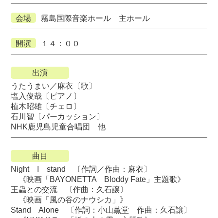
会場
霧島国際音楽ホール 主ホール
開演
１４：００
出演
うたうまい／麻衣〔歌〕
塩入俊哉〔ピアノ〕
植木昭雄〔チェロ〕
石川智〔パーカッション〕
NHK鹿児島児童合唱団 他
曲目
Night I stand 〔作詞／作曲：麻衣〕
《映画「BAYONETTA Bloddy Fate」主題歌》
王蟲との交流 〔作曲：久石譲〕
《映画「風の谷のナウシカ」》
Stand Alone 〔作詞：小山薫堂 作曲：久石譲〕