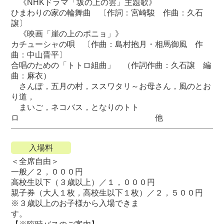
《NHKドラマ「坂の上の雲」主題歌》
ひまわりの家の輪舞曲 〔作詞：宮崎駿 作曲：久石
譲〕
《映画「崖の上のポニョ」》
カチューシャの唄 〔作曲：島村抱月・相馬御風 作
曲：中山晋平〕
合唱のための「トトロ組曲」 （作詞作曲：久石譲 編
曲：麻衣）
さんぽ，五月の村，ススワタリ～お母さん，風のとお
り道，
まいご，ネコバス，となりのトト
ロ 他
入場料
＜全席自由＞
一般／２，０００円
高校生以下（３歳以上）／１，０００円
親子券（大人１枚，高校生以下１枚）／２，５００円
※３歳以上のお子様から入場できま
す