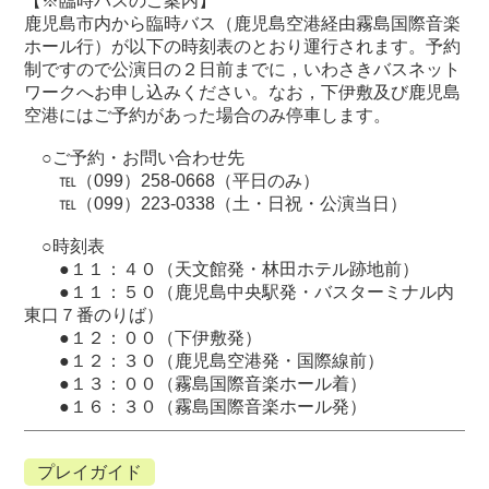
【※臨時バスのご案内】
鹿児島市内から臨時バス（鹿児島空港経由霧島国際音楽
ホール行）が以下の時刻表のとおり運行されます。予約
制ですので公演日の２日前までに，いわさきバスネット
ワークへお申し込みください。なお，下伊敷及び鹿児島
空港にはご予約があった場合のみ停車します。
○ご予約・お問い合わせ先
℡（099）258-0668（平日のみ）
℡（099）223-0338（土・日祝・公演当日）
○時刻表
●１１：４０（天文館発・林田ホテル跡地前）
●１１：５０（鹿児島中央駅発・バスターミナル内
東口７番のりば）
●１２：００（下伊敷発）
●１２：３０（鹿児島空港発・国際線前）
●１３：００（霧島国際音楽ホール着）
●１６：３０（霧島国際音楽ホール発）
プレイガイド