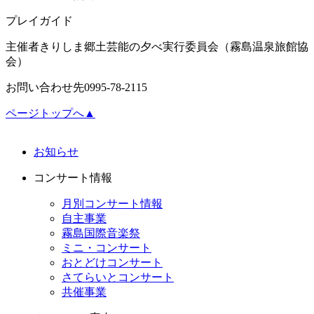
プレイガイド
主催者
きりしま郷土芸能の夕べ実行委員会（霧島温泉旅館協
会）
お問い合わせ先
0995-78-2115
ページトップへ▲
お知らせ
コンサート情報
月別コンサート情報
自主事業
霧島国際音楽祭
ミニ・コンサート
おとどけコンサート
さてらいとコンサート
共催事業