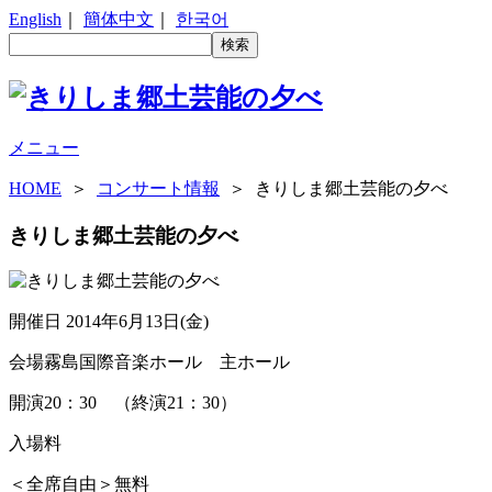
English
｜
簡体中文
｜
한국어
メニュー
HOME
＞
コンサート情報
＞ きりしま郷土芸能の夕べ
きりしま郷土芸能の夕べ
開催日
2014年6月13日(金)
会場
霧島国際音楽ホール 主ホール
開演
20：30 （終演21：30）
入場料
＜全席自由＞無料