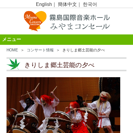
English
｜
簡体中文
｜
한국어
メニュー
HOME
＞
コンサート情報
＞ きりしま郷土芸能の夕べ
きりしま郷土芸能の夕べ