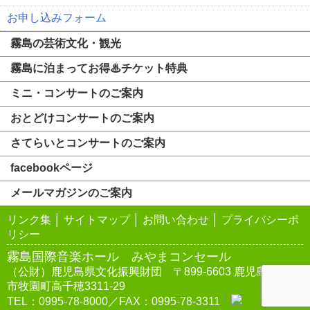
お申し込みフォーム
霧島の芸術文化・観光
霧島に泊まってお得♨チケット特典
ミニ・コンサートのご案内
おとどけコンサートのご案内
さてらいとコンサートのご案内
facebookページ
メールマガジンのご案内
リンク集
│
サイトマップ
│
お問い合わせ
│
プライバシーポ
リシー
霧島国際音楽ホール みやまコンセール
（公財）鹿児島県文化振興財団 〒899-6603 鹿児島県霧島
市牧園町高千穂3311-29
TEL：0995-78-8000／FAX：0995-78-3311